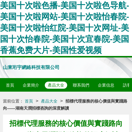
美国十次啦色播-美国十次啦色导航-
美国十次啦网站-美国十次啦怡春院-
美国十次啦怡红院-美国十次网址-美
国十次怡春院-美国十次宜春院-美国
香蕉免费大片-美国性爱视频
山東珩宇網絡科技有限公司
首頁
企業簡介
產品大全
聯系我們
企業信息
訪客
>
>
當前位置：
首頁
產品大全
招標代理服務的核心價值與實踐路
向——湖南天潤招標咨詢的深度解讀
招標代理服務的核心價值與實踐路向