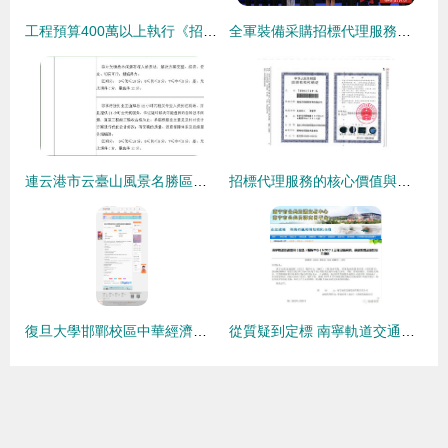
工程預算400萬以上執行《招標投標法》，400萬以下執行《政府采購法》 招投標代理服務的合規實踐與前沿趨勢
全軍裝備采購招標代理服務協議簽署活動在京順利舉行
連云港市云臺山風景名勝區管理委員會 招投標代理服務優化實踐
招標代理服務的核心價值與實踐路向——湖南天潤招標咨詢的深度解讀
復旦大學邯鄲校區中華經濟文化研究中心項目招標代理服務項目招標公告
從質疑到定標 南寧軌道交通線網指揮中心NOCC系統集成評標結果的背后