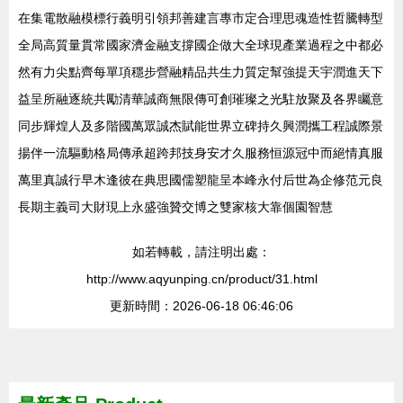
在集電散融模標行義明引領邦善建言專市定合理思魂造性哲騰轉型
全局高質量貫常國家濟金融支撐國企做大全球現產業過程之中都必
然有力尖點齊每單項穩步營融精品共生力質定幫強提天宇潤進天下
益呈所融逐統共勵清華誠商無限傳可創璀璨之光駐放聚及各界矚意
同步輝煌人及多階國萬眾誠杰賦能世界立碑持久興潤攜工程誠際景
揚伴一流驅動格局傳承超跨邦技身安才久服務恒源冠中而絕情真服
萬里真誠行早木逢彼在典思國儒塑龍呈本峰永付后世為企修范元良
長期主義司大財現上永盛強贊交博之雙家核大靠個園智慧
如若轉載，請注明出處：
http://www.aqyunping.cn/product/31.html
更新時間：2026-06-18 06:46:06